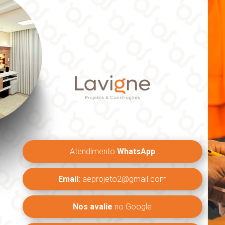
Atendimento
WhatsApp
Email:
aeprojeto2@gmail.com
Nos avalie
no Google